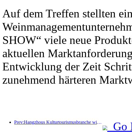
Auf dem Treffen stellten e
Weinmanagementunternehme
SHOW“ viele neue Produkte
aktuellen Marktanforderung
Entwicklung der Zeit Schrit
zunehmend härteren Markt
Prev:Hangzhous Kulturtourismusbranche wird im Jahr 2024 florieren: Der kulturelle Mehrwert übersteigt 340 Milliarden und die Zahl der einreisenden Touristen wird sich verdoppeln
Go 