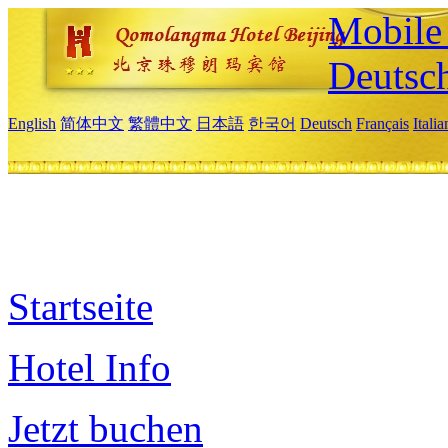
Mobile 
Deutsc
English
简体中文
繁體中文
日本語
한국어
Deutsch
Français
Itali
Startseite
Hotel Info
Jetzt buchen