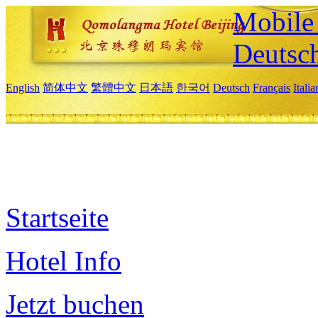
Mobile 
Deutsc
English
简体中文
繁體中文
日本語
한국어
Deutsch
Français
Itali
Startseite
Hotel Info
Jetzt buchen