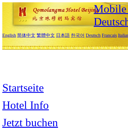
Mobile 
Deutsc
English
简体中文
繁體中文
日本語
한국어
Deutsch
Français
Itali
Startseite
Hotel Info
Jetzt buchen